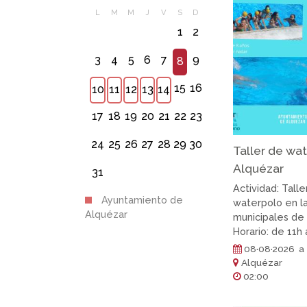
1
2
3
4
5
6
7
9
8
15
16
10
11
12
13
14
17
18
19
20
21
22
23
24
25
26
27
28
29
30
Taller de wa
Alquézar
31
Actividad: Talle
Ayuntamiento de
waterpolo en la
Alquézar
municipales de
Horario: de 11h
08·08·2026 a
Alquézar
02:00