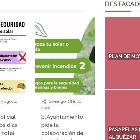
DESTACAD
PARQUE NA
GUARA
 5 agosto
domingo, 26 julio
2026
oficial
El Ayuntamiento
os días
pide la
PARQUE CUL
 total
colaboración de
VERO