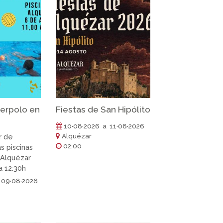
terpolo en
Fiestas de San Hipólito
10·08·2026 a 11·08·2026
Alquézar
r de
02:00
s piscinas
 Alquézar
 a 12:30h
 09·08·2026