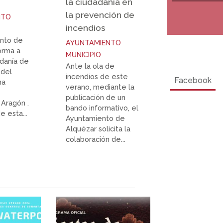
la ciudadania en
la prevención de
NTO
incendios
ento de
AYUNTAMIENTO
orma a
MUNICIPIO
adanía de
Ante la ola de
 del
incendios de este
Facebook
ha
verano, mediante la
publicación de un
Aragón .
bando informativo, el
e esta...
Ayuntamiento de
Alquézar solicita la
colaboración de...