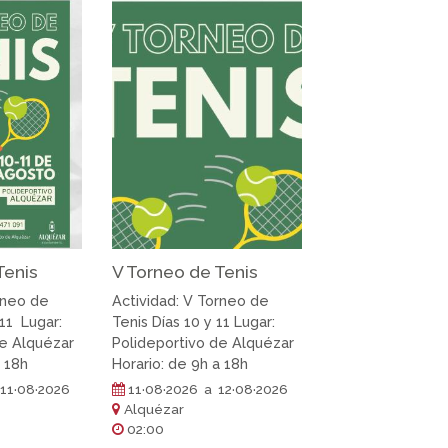
Tenis
V Torneo de Tenis
rneo de
Actividad: V Torneo de
 11 Lugar:
Tenis Días 10 y 11 Lugar:
de Alquézar
Polideportivo de Alquézar
a 18h
Horario: de 9h a 18h
11·08·2026
11·08·2026 a 12·08·2026
Alquézar
02:00