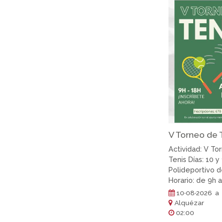
V Torneo de 
Actividad: V To
Tenis Días: 10 y
Polideportivo 
Horario: de 9h 
10·08·2026 a 
Alquézar
02:00