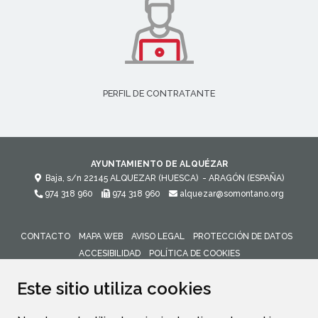
PERFIL DE CONTRATANTE
AYUNTAMIENTO DE ALQUÉZAR
Baja, s/n
22145
ALQUEZAR (HUESCA)
- ARAGÓN
(ESPAÑA)
974 318 960
974 318 960
alquezar@somontano.org
CONTACTO
MAPA WEB
AVISO LEGAL
PROTECCIÓN DE DATOS
ACCESIBILIDAD
POLÍTICA DE COOKIES
ENLACE 
Este sitio utiliza cookies