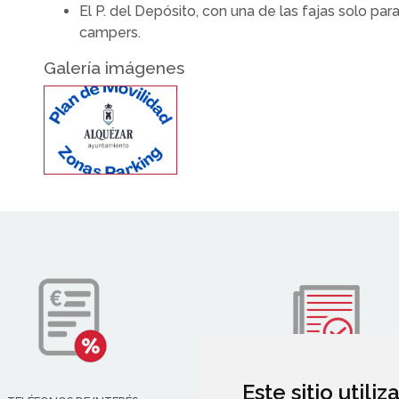
El P. del Depósito, con una de las fajas solo par
campers.
Galería imágenes
Este sitio utili