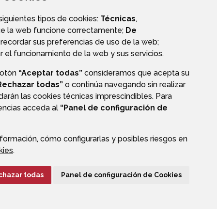
OS
TRANSPARENCIA
 siguientes tipos de cookies:
Técnicas
,
ue la web funcione correctamente;
De
recordar sus preferencias de uso de la web;
r el funcionamiento de la web y sus servicios.
botón
“Aceptar todas”
consideramos que acepta su
Rechazar todas”
o continúa navegando sin realizar
darán las cookies técnicas imprescindibles. Para
rencias acceda al
“Panel de configuración de
formación, cómo configurarlas y posibles riesgos en
CIÓN DE DATOS
ACCESIBILIDAD
POLÍTICA DE COOKIES
kies
.
ENLACE EXTERNO A
chazar todas
Panel de configuración de Cookies