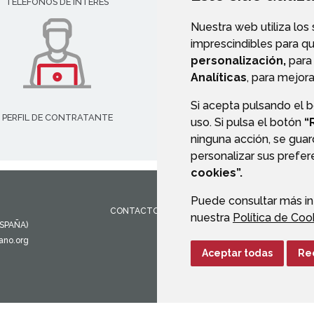
TELÉFONOS DE INTERÉS
VALIDACIÓN DE DOCUMENT
Nuestra web utiliza los
imprescindibles para q
personalización,
para 
Analíticas
, para mejora
Si acepta pulsando el 
PERFIL DE CONTRATANTE
uso. Si pulsa el botón
“
ninguna acción, se guar
personalizar sus prefe
cookies”.
Puede consultar más in
CONTACTO
MAPA WEB
AVISO LEGAL
PROTEC
nuestra
Política de Coo
ESPAÑA)
ano.org
Aceptar todas
Re