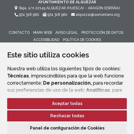
AYUNTAMIENTO DE ALQUÉZAR
Baja, s/n
22145
ALQUEZAR (HUESCA)
- ARAGÓN
(ESPAÑA)
974 318 960
974 318 960
alquezar@somontano.org
CONTACTO
MAPA WEB
AVISO LEGAL
PROTECCIÓN DE DATOS
ACCESIBILIDAD
POLÍTICA DE COOKIES
ENLACE 
Este sitio utiliza cookies
Nuestra web utiliza los siguientes tipos de cookies:
Técnicas
, imprescindibles para que la web funcione
correctamente;
De personalización,
para recordar
sus preferencias de uso de la web;
Analíticas
, para
mejorar el funcionamiento de la web y sus servicios.
Aceptar todas
Si acepta pulsando el botón
“Aceptar todas”
Rechazar todas
consideramos que acepta su uso. Si pulsa el botón
“Rechazar todas”
o continúa navegando sin realizar
Panel de configuración de Cookies
ninguna acción, se guardarán las cookies técnicas