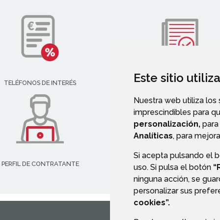
Este sitio utili
TELÉFONOS DE INTERÉS
VALIDACIÓN DE DOCUMENT
Nuestra web utiliza los
imprescindibles para q
personalización,
para 
Analíticas
, para mejora
Si acepta pulsando el 
PERFIL DE CONTRATANTE
uso. Si pulsa el botón
“
ninguna acción, se guar
personalizar sus prefe
cookies”.