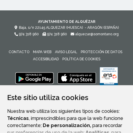
AYUNTAMIENTO DE ALQUÉZAR
Baja, s/n
22145
ALQUEZAR (HUESCA)
- ARAGÓN
(ESPAÑA)
974 318 960
974 318 960
alquezar@somontano.org
CONTACTO
MAPA WEB
AVISO LEGAL
PROTECCIÓN DE DATOS
ACCESIBILIDAD
POLÍTICA DE COOKIES
ENLACE 
Este sitio utiliza cookies
Nuestra web utiliza los siguientes tipos de cookies:
Técnicas
, imprescindibles para que la web funcione
correctamente;
De personalización,
para recordar
sus preferencias de uso de la web;
Analíticas
, para