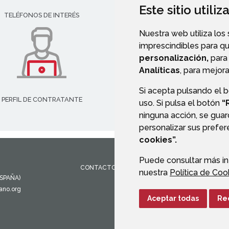
Este sitio utili
TELÉFONOS DE INTERÉS
VALIDACIÓN DE DOCUMENT
Nuestra web utiliza los
imprescindibles para q
personalización,
para 
Analíticas
, para mejora
Si acepta pulsando el 
PERFIL DE CONTRATANTE
uso. Si pulsa el botón
“
ninguna acción, se guar
personalizar sus prefe
cookies”.
Puede consultar más in
CONTACTO
MAPA WEB
AVISO LEGAL
PROTEC
nuestra
Política de Coo
ESPAÑA)
ano.org
Aceptar todas
Re