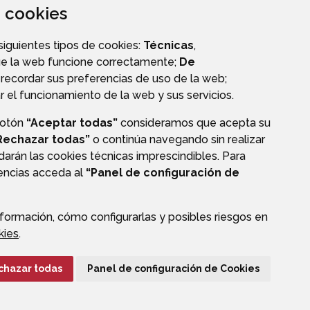
za cookies
OS
TRANSPARENCIA
 siguientes tipos de cookies:
Técnicas
,
ue la web funcione correctamente;
De
recordar sus preferencias de uso de la web;
r el funcionamiento de la web y sus servicios.
botón
“Aceptar todas”
consideramos que acepta su
Rechazar todas”
o continúa navegando sin realizar
darán las cookies técnicas imprescindibles. Para
rencias acceda al
“Panel de configuración de
formación, cómo configurarlas y posibles riesgos en
CIÓN DE DATOS
ACCESIBILIDAD
POLÍTICA DE COOKIES
kies
.
ENLACE EXTERNO A
chazar todas
Panel de configuración de Cookies