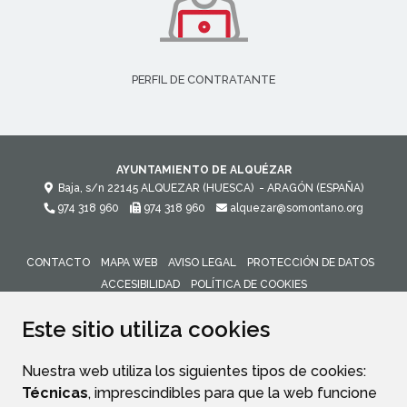
PERFIL DE CONTRATANTE
AYUNTAMIENTO DE ALQUÉZAR
Baja, s/n
22145
ALQUEZAR (HUESCA)
- ARAGÓN
(ESPAÑA)
974 318 960
974 318 960
alquezar@somontano.org
CONTACTO
MAPA WEB
AVISO LEGAL
PROTECCIÓN DE DATOS
ACCESIBILIDAD
POLÍTICA DE COOKIES
ENLACE 
Este sitio utiliza cookies
Nuestra web utiliza los siguientes tipos de cookies:
Técnicas
, imprescindibles para que la web funcione