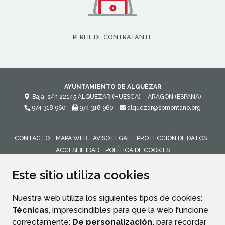
PERFIL DE CONTRATANTE
AYUNTAMIENTO DE ALQUÉZAR
Baja, s/n
22145
ALQUEZAR (HUESCA)
- ARAGÓN
(ESPAÑA)
974 318 960
974 318 960
alquezar@somontano.org
CONTACTO
MAPA WEB
AVISO LEGAL
PROTECCIÓN DE DATOS
ACCESIBILIDAD
POLÍTICA DE COOKIES
ENLACE 
Este sitio utiliza cookies
Nuestra web utiliza los siguientes tipos de cookies:
Técnicas
, imprescindibles para que la web funcione
correctamente;
De personalización,
para recordar