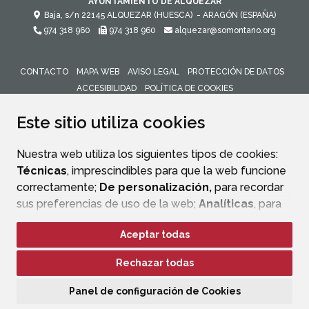
AYUNTAMIENTO DE ALQUÉZAR
Baja, s/n
22145
ALQUEZAR (HUESCA)
- ARAGÓN
(ESPAÑA)
974 318 960
974 318 960
alquezar@somontano.org
CONTACTO
MAPA WEB
AVISO LEGAL
PROTECCIÓN DE DATOS
ACCESIBILIDAD
POLÍTICA DE COOKIES
ENLACE 
Este sitio utiliza cookies
Nuestra web utiliza los siguientes tipos de cookies:
Técnicas
, imprescindibles para que la web funcione
correctamente;
De personalización,
para recordar
sus preferencias de uso de la web;
Analíticas
, para
mejorar el funcionamiento de la web y sus servicios.
Aceptar todas
Si acepta pulsando el botón
“Aceptar todas”
Rechazar todas
consideramos que acepta su uso. Si pulsa el botón
“Rechazar todas”
o continúa navegando sin realizar
Panel de configuración de Cookies
ninguna acción, se guardarán las cookies técnicas