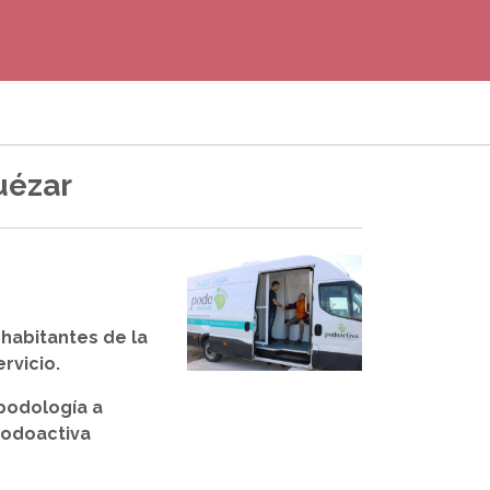
uézar
habitantes de la
rvicio.
podología a
Podoactiva