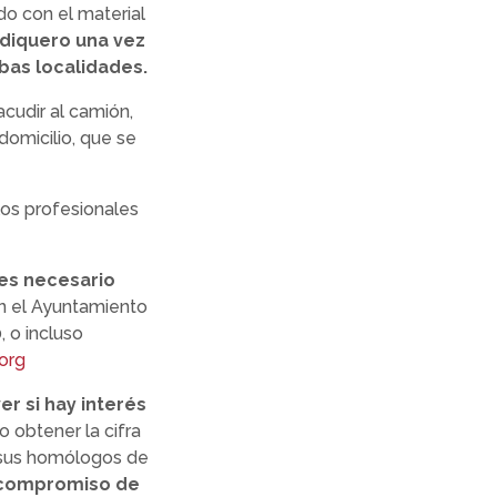
do con el material
diquero una vez
bas localidades.
cudir al camión,
 domicilio, que se
los profesionales
 es necesario
en el Ayuntamiento
, o incluso
org
r si hay interés
 obtener la cifra
 sus homólogos de
 compromiso de