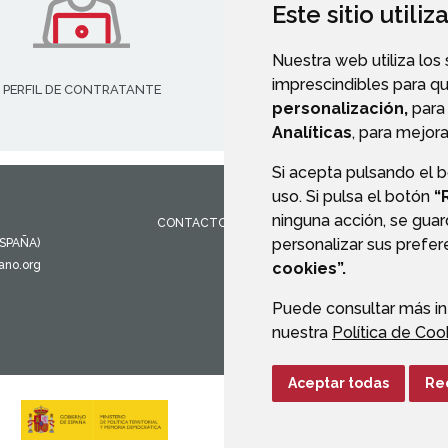
Este sitio utili
Nuestra web utiliza los
imprescindibles para q
PERFIL DE CONTRATANTE
personalización,
para 
Analíticas
, para mejora
Si acepta pulsando el 
uso. Si pulsa el botón
“
ninguna acción, se guar
CONTACTO
MAPA WEB
AVISO LEGAL
PROTEC
personalizar sus prefe
ESPAÑA)
ano.org
cookies”.
Puede consultar más in
nuestra
Política de Coo
Aceptar todas
Re