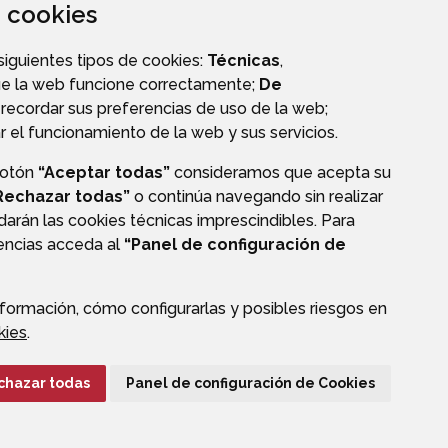
za cookies
 siguientes tipos de cookies:
Técnicas
,
ue la web funcione correctamente;
De
recordar sus preferencias de uso de la web;
r el funcionamiento de la web y sus servicios.
botón
“Aceptar todas”
consideramos que acepta su
Rechazar todas”
o continúa navegando sin realizar
darán las cookies técnicas imprescindibles. Para
CIÓN DE DATOS
ACCESIBILIDAD
POLÍTICA DE COOKIES
rencias acceda al
“Panel de configuración de
ENLACE EXTERNO A
formación, cómo configurarlas y posibles riesgos en
kies
.
chazar todas
Panel de configuración de Cookies