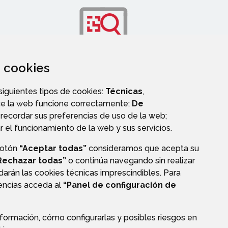
za cookies
OS
TRANSPARENCIA
 siguientes tipos de cookies:
Técnicas
,
ue la web funcione correctamente;
De
recordar sus preferencias de uso de la web;
r el funcionamiento de la web y sus servicios.
botón
“Aceptar todas”
consideramos que acepta su
Rechazar todas”
o continúa navegando sin realizar
darán las cookies técnicas imprescindibles. Para
rencias acceda al
“Panel de configuración de
formación, cómo configurarlas y posibles riesgos en
CIÓN DE DATOS
ACCESIBILIDAD
POLÍTICA DE COOKIES