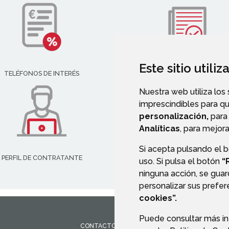
Este sitio utili
TELÉFONOS DE INTERÉS
VALIDACIÓN DE DOCUMENT
Nuestra web utiliza los
imprescindibles para q
personalización,
para 
Analíticas
, para mejora
Si acepta pulsando el 
PERFIL DE CONTRATANTE
uso. Si pulsa el botón
“
ninguna acción, se guar
personalizar sus prefe
cookies”.
Puede consultar más in
CONTACTO
MAPA WEB
AVISO LEGAL
PROTEC