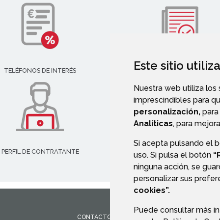
Este sitio utili
TELÉFONOS DE INTERÉS
VALIDACIÓN DE DOCUMENT
Nuestra web utiliza los
imprescindibles para q
personalización,
para 
Analíticas
, para mejora
Si acepta pulsando el 
PERFIL DE CONTRATANTE
uso. Si pulsa el botón
“
ninguna acción, se guar
personalizar sus prefe
cookies”.
Puede consultar más in
CONTACTO
MAPA WEB
AVISO LEGAL
PROTEC