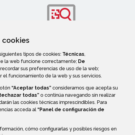
za cookies
OS
TRANSPARENCIA
 siguientes tipos de cookies:
Técnicas
,
ue la web funcione correctamente;
De
recordar sus preferencias de uso de la web;
r el funcionamiento de la web y sus servicios.
botón
“Aceptar todas”
consideramos que acepta su
Rechazar todas”
o continúa navegando sin realizar
darán las cookies técnicas imprescindibles. Para
rencias acceda al
“Panel de configuración de
formación, cómo configurarlas y posibles riesgos en
CIÓN DE DATOS
ACCESIBILIDAD
POLÍTICA DE COOKIES