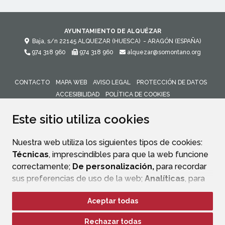
AYUNTAMIENTO DE ALQUÉZAR
Baja, s/n
22145
ALQUEZAR (HUESCA)
- ARAGÓN
(ESPAÑA)
974 318 960
974 318 960
alquezar@somontano.org
CONTACTO
MAPA WEB
AVISO LEGAL
PROTECCIÓN DE DATOS
ACCESIBILIDAD
POLÍTICA DE COOKIES
ENLACE 
Este sitio utiliza cookies
Nuestra web utiliza los siguientes tipos de cookies:
Técnicas
, imprescindibles para que la web funcione
correctamente;
De personalización,
para recordar
sus preferencias de uso de la web;
Analíticas
, para
mejorar el funcionamiento de la web y sus servicios.
Aceptar todas
Si acepta pulsando el botón
“Aceptar todas”
Rechazar todas
consideramos que acepta su uso. Si pulsa el botón