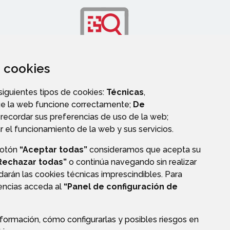
za cookies
OS
TRANSPARENCIA
 siguientes tipos de cookies:
Técnicas
,
ue la web funcione correctamente;
De
recordar sus preferencias de uso de la web;
r el funcionamiento de la web y sus servicios.
botón
“Aceptar todas”
consideramos que acepta su
Rechazar todas”
o continúa navegando sin realizar
darán las cookies técnicas imprescindibles. Para
rencias acceda al
“Panel de configuración de
formación, cómo configurarlas y posibles riesgos en
CIÓN DE DATOS
ACCESIBILIDAD
POLÍTICA DE COOKIES