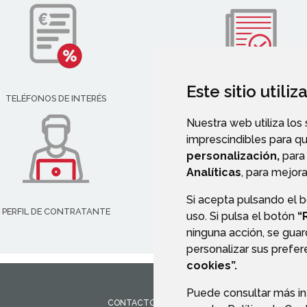
Este sitio utili
TELÉFONOS DE INTERÉS
VALIDACIÓN DE DOCUMENT
Nuestra web utiliza los
imprescindibles para q
personalización,
para 
Analíticas
, para mejora
Si acepta pulsando el 
PERFIL DE CONTRATANTE
uso. Si pulsa el botón
“
ninguna acción, se guar
personalizar sus prefe
cookies”.
Puede consultar más in
CONTACTO
MAPA WEB
AVISO LEGAL
PROTEC