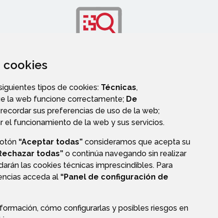
za cookies
OS
TRANSPARENCIA
 siguientes tipos de cookies:
Técnicas
,
ue la web funcione correctamente;
De
recordar sus preferencias de uso de la web;
r el funcionamiento de la web y sus servicios.
botón
“Aceptar todas”
consideramos que acepta su
Rechazar todas”
o continúa navegando sin realizar
darán las cookies técnicas imprescindibles. Para
rencias acceda al
“Panel de configuración de
formación, cómo configurarlas y posibles riesgos en
CIÓN DE DATOS
ACCESIBILIDAD
POLÍTICA DE COOKIES