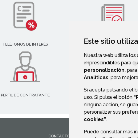
Este sitio utili
TELÉFONOS DE INTERÉS
VALIDACIÓN DE DOCUMENT
Nuestra web utiliza los
imprescindibles para q
personalización,
para 
Analíticas
, para mejora
Si acepta pulsando el 
PERFIL DE CONTRATANTE
uso. Si pulsa el botón
“
ninguna acción, se guar
personalizar sus prefe
cookies”.
Puede consultar más in
CONTACTO
MAPA WEB
AVISO LEGAL
PROTEC