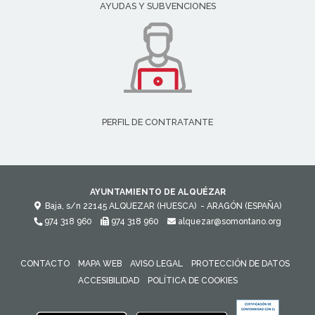
AYUDAS Y SUBVENCIONES
PERFIL DE CONTRATANTE
AYUNTAMIENTO DE ALQUÉZAR
Baja, s/n
22145
ALQUEZAR (HUESCA)
- ARAGÓN
(ESPAÑA)
974 318 960
974 318 960
alquezar@somontano.org
CONTACTO
MAPA WEB
AVISO LEGAL
PROTECCIÓN DE DATOS
ACCESIBILIDAD
POLÍTICA DE COOKIES
ENLACE 