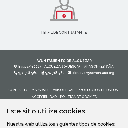
PERFIL DE CONTRATANTE
AYUNTAMIENTO DE ALQUÉZAR
Baja, s/n
22145
ALQUEZAR (HUESCA)
- ARAGÓN
(ESPAÑA)
974 318 960
974 318 960
alquezar@somontano.org
CONTACTO
MAPA WEB
AVISO LEGAL
PROTECCIÓN DE DATOS
ACCESIBILIDAD
POLÍTICA DE COOKIES
ENLACE 
Este sitio utiliza cookies
Nuestra web utiliza los siguientes tipos de cookies: