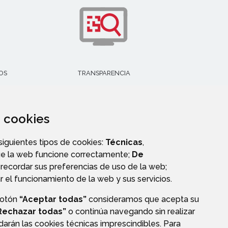
OS
TRANSPARENCIA
za cookies
 siguientes tipos de cookies:
Técnicas
,
ue la web funcione correctamente;
De
recordar sus preferencias de uso de la web;
r el funcionamiento de la web y sus servicios.
botón
“Aceptar todas”
consideramos que acepta su
Rechazar todas”
o continúa navegando sin realizar
darán las cookies técnicas imprescindibles. Para
CIÓN DE DATOS
ACCESIBILIDAD
POLÍTICA DE COOKIES