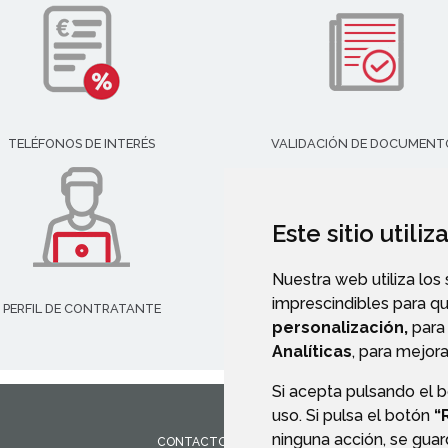
TELÉFONOS DE INTERÉS
VALIDACIÓN DE DOCUMENT
Este sitio utili
Nuestra web utiliza los
imprescindibles para q
PERFIL DE CONTRATANTE
personalización,
para 
Analíticas
, para mejora
Si acepta pulsando el 
uso. Si pulsa el botón
“
ninguna acción, se guar
CONTACTO
MAPA WEB
AVISO LEGAL
PROTEC