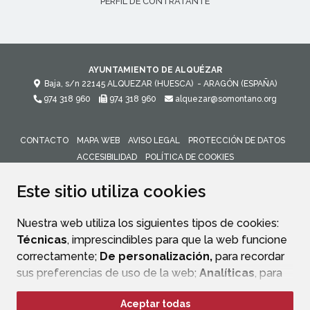
PERFIL DE CONTRATANTE
AYUNTAMIENTO DE ALQUÉZAR
Baja, s/n
22145
ALQUEZAR (HUESCA)
- ARAGÓN
(ESPAÑA)
974 318 960
974 318 960
alquezar@somontano.org
CONTACTO
MAPA WEB
AVISO LEGAL
PROTECCIÓN DE DATOS
ACCESIBILIDAD
POLÍTICA DE COOKIES
ENLACE 
Este sitio utiliza cookies
Nuestra web utiliza los siguientes tipos de cookies:
Técnicas
, imprescindibles para que la web funcione
correctamente;
De personalización,
para recordar
sus preferencias de uso de la web;
Analíticas
, para
mejorar el funcionamiento de la web y sus servicios.
Aceptar todas