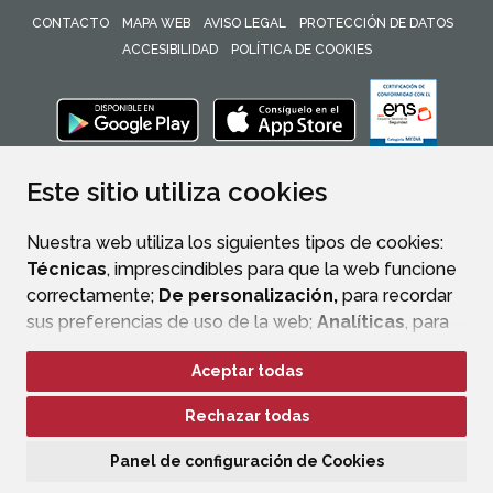
CONTACTO
MAPA WEB
AVISO LEGAL
PROTECCIÓN DE DATOS
ACCESIBILIDAD
POLÍTICA DE COOKIES
ENLACE 
Este sitio utiliza cookies
Nuestra web utiliza los siguientes tipos de cookies:
Técnicas
, imprescindibles para que la web funcione
correctamente;
De personalización,
para recordar
sus preferencias de uso de la web;
Analíticas
, para
mejorar el funcionamiento de la web y sus servicios.
Aceptar todas
Si acepta pulsando el botón
“Aceptar todas”
Rechazar todas
consideramos que acepta su uso. Si pulsa el botón
“Rechazar todas”
o continúa navegando sin realizar
Panel de configuración de Cookies
ninguna acción, se guardarán las cookies técnicas