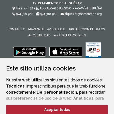
AYUNTAMIENTO DE ALQUÉZAR
Baja, s/n
22145
ALQUEZAR (HUESCA)
- ARAGÓN
(ESPAÑA)
974 318 960
974 318 960
alquezar@somontano.org
CONTACTO
MAPA WEB
AVISO LEGAL
PROTECCIÓN DE DATOS
ACCESIBILIDAD
POLÍTICA DE COOKIES
ENLACE 
Este sitio utiliza cookies
Nuestra web utiliza los siguientes tipos de cookies:
Técnicas
, imprescindibles para que la web funcione
correctamente;
De personalización,
para recordar
sus preferencias de uso de la web;
Analíticas
, para
mejorar el funcionamiento de la web y sus servicios.
Aceptar todas