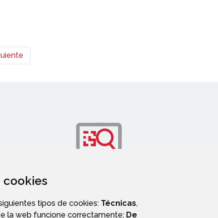
guiente
za cookies
OS
TRANSPARENCIA
 siguientes tipos de cookies:
Técnicas
,
ue la web funcione correctamente;
De