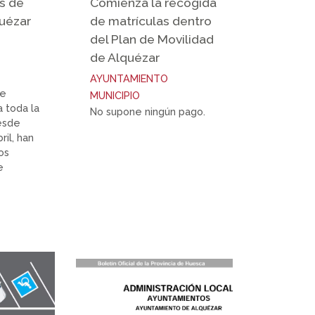
s de
Comienza la recogida
uézar
de matrículas dentro
del Plan de Movilidad
de Alquézar
AYUNTAMIENTO
de
MUNICIPIO
a toda la
No supone ningún pago.
esde
ril, han
os
e