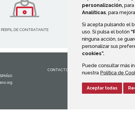
personalización,
para 
Analíticas
, para mejora
Si acepta pulsando el 
PERFIL DE CONTRATANTE
uso. Si pulsa el botón
“
ninguna acción, se guar
personalizar sus prefe
cookies”.
Puede consultar más in
CONTACTO
MAPA WEB
AVISO LEGAL
PROTEC
nuestra
Política de Coo
ESPAÑA)
ano.org
Aceptar todas
Re