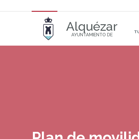
Alquézar
T
AYUNTAMIENTO DE
Plan de movili