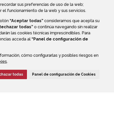
recordar sus preferencias de uso de la web;
r el funcionamiento de la web y sus servicios.
botón
“Aceptar todas”
consideramos que acepta su
Rechazar todas”
o continúa navegando sin realizar
darán las cookies técnicas imprescindibles. Para
rencias acceda al
“Panel de configuración de
formación, cómo configurarlas y posibles riesgos en
CIÓN DE DATOS
ACCESIBILIDAD
POLÍTICA DE COOKIES
kies
.
ENLACE EXTERNO A
chazar todas
Panel de configuración de Cookies