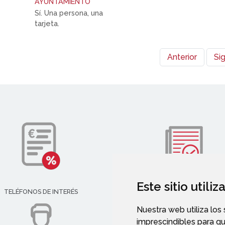
AYUNTAMIENTO
Sí. Una persona, una
tarjeta.
Anterior
Si
Este sitio utili
TELÉFONOS DE INTERÉS
VALIDACIÓN DE DOCUMENT
Nuestra web utiliza los
imprescindibles para q