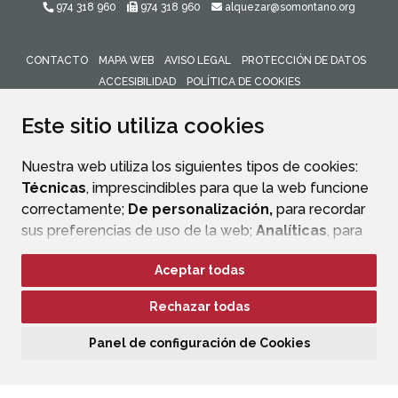
974 318 960
974 318 960
alquezar@somontano.org
CONTACTO
MAPA WEB
AVISO LEGAL
PROTECCIÓN DE DATOS
ACCESIBILIDAD
POLÍTICA DE COOKIES
ENLACE 
Este sitio utiliza cookies
Nuestra web utiliza los siguientes tipos de cookies:
Técnicas
, imprescindibles para que la web funcione
correctamente;
De personalización,
para recordar
sus preferencias de uso de la web;
Analíticas
, para
mejorar el funcionamiento de la web y sus servicios.
Aceptar todas
Si acepta pulsando el botón
“Aceptar todas”
Rechazar todas
consideramos que acepta su uso. Si pulsa el botón
“Rechazar todas”
o continúa navegando sin realizar
Panel de configuración de Cookies
ninguna acción, se guardarán las cookies técnicas
imprescindibles. Para personalizar sus preferencias
acceda al
“Panel de configuración de cookies”.