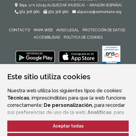
Baja, s/n
22145
ALQUEZAR (HUESCA)
- ARAGÓN
(ESPAÑA)
974 318 960
974 318 960
alquezar@somontano.org
CONTACTO
MAPA WEB
AVISO LEGAL
PROTECCIÓN DE DATOS
ACCESIBILIDAD
POLÍTICA DE COOKIES
ENLACE 
Este sitio utiliza cookies
Nuestra web utiliza los siguientes tipos de cookies:
Técnicas
, imprescindibles para que la web funcione
correctamente;
De personalización,
para recordar
sus preferencias de uso de la web;
Analíticas
, para
mejorar el funcionamiento de la web y sus servicios.
Aceptar todas
Si acepta pulsando el botón
“Aceptar todas”