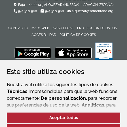
Baja, s/n
22145
ALQUEZAR (HUESCA)
- ARAGÓN
(ESPAÑA)
974 318 960
974 318 960
alquezar@somontano.org
CONTACTO
MAPA WEB
AVISO LEGAL
PROTECCIÓN DE DATOS
ACCESIBILIDAD
POLÍTICA DE COOKIES
ENLACE 
Este sitio utiliza cookies
Nuestra web utiliza los siguientes tipos de cookies:
Técnicas
, imprescindibles para que la web funcione
correctamente;
De personalización,
para recordar
sus preferencias de uso de la web;
Analíticas
, para
mejorar el funcionamiento de la web y sus servicios.
Aceptar todas
Si acepta pulsando el botón
“Aceptar todas”