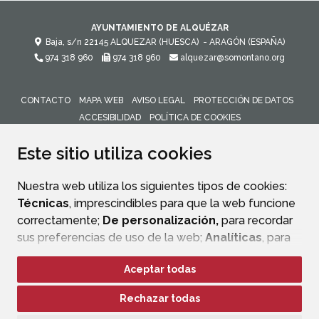
AYUNTAMIENTO DE ALQUÉZAR
Baja, s/n
22145
ALQUEZAR (HUESCA)
- ARAGÓN
(ESPAÑA)
974 318 960
974 318 960
alquezar@somontano.org
CONTACTO
MAPA WEB
AVISO LEGAL
PROTECCIÓN DE DATOS
ACCESIBILIDAD
POLÍTICA DE COOKIES
ENLACE 
Este sitio utiliza cookies
Nuestra web utiliza los siguientes tipos de cookies:
Técnicas
, imprescindibles para que la web funcione
correctamente;
De personalización,
para recordar
sus preferencias de uso de la web;
Analíticas
, para
mejorar el funcionamiento de la web y sus servicios.
Aceptar todas
Si acepta pulsando el botón
“Aceptar todas”
Rechazar todas
consideramos que acepta su uso. Si pulsa el botón
“Rechazar todas”
o continúa navegando sin realizar