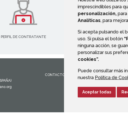
imprescindibles para q
personalización,
para 
Analíticas
, para mejora
Si acepta pulsando el 
PERFIL DE CONTRATANTE
uso. Si pulsa el botón
“
ninguna acción, se guar
personalizar sus prefe
cookies”.
Puede consultar más in
CONTACTO
MAPA WEB
AVISO LEGAL
PROTEC
nuestra
Política de Coo
ESPAÑA)
ano.org
Aceptar todas
Re