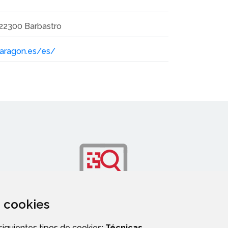
 22300 Barbastro
d.aragon.es/es/
za cookies
OS
TRANSPARENCIA
 siguientes tipos de cookies:
Técnicas
,