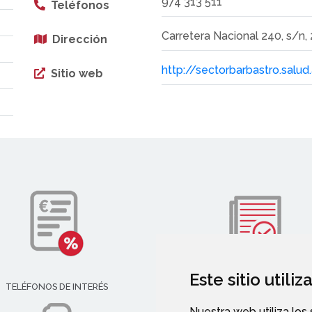
974 313 511
Teléfonos
Carretera Nacional 240, s/n,
Dirección
http://sectorbarbastro.salu
Sitio web
Este sitio utili
TELÉFONOS DE INTERÉS
VALIDACIÓN DE DOCUMENT
Nuestra web utiliza los