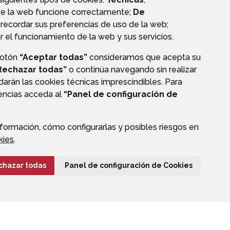
ue la web funcione correctamente;
De
recordar sus preferencias de uso de la web;
r el funcionamiento de la web y sus servicios.
botón
“Aceptar todas”
consideramos que acepta su
Rechazar todas”
o continúa navegando sin realizar
darán las cookies técnicas imprescindibles. Para
rencias acceda al
“Panel de configuración de
formación, cómo configurarlas y posibles riesgos en
CIÓN DE DATOS
ACCESIBILIDAD
POLÍTICA DE COOKIES
kies
.
ENLACE EXTERNO A
chazar todas
Panel de configuración de Cookies