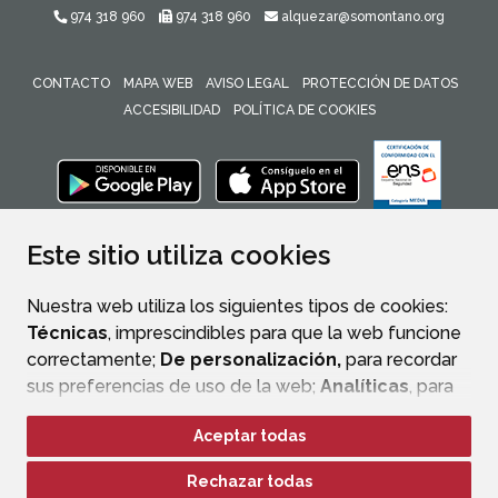
974 318 960
974 318 960
alquezar@somontano.org
CONTACTO
MAPA WEB
AVISO LEGAL
PROTECCIÓN DE DATOS
ACCESIBILIDAD
POLÍTICA DE COOKIES
ENLACE 
Este sitio utiliza cookies
Nuestra web utiliza los siguientes tipos de cookies:
Técnicas
, imprescindibles para que la web funcione
correctamente;
De personalización,
para recordar
sus preferencias de uso de la web;
Analíticas
, para
mejorar el funcionamiento de la web y sus servicios.
Aceptar todas
Si acepta pulsando el botón
“Aceptar todas”
Rechazar todas
consideramos que acepta su uso. Si pulsa el botón