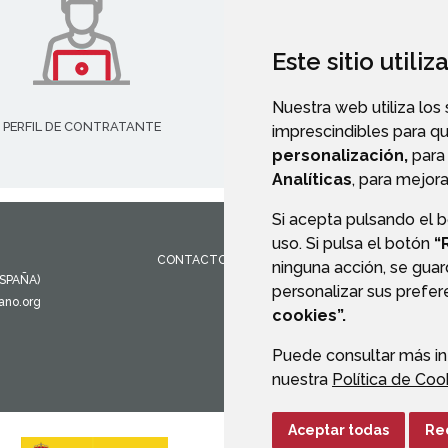
Este sitio utili
Nuestra web utiliza los
PERFIL DE CONTRATANTE
imprescindibles para q
personalización,
para 
Analíticas
, para mejora
Si acepta pulsando el 
uso. Si pulsa el botón
“
CONTACTO
MAPA WEB
AVISO LEGAL
PROTEC
ninguna acción, se guar
ESPAÑA)
personalizar sus prefe
ano.org
cookies”.
Puede consultar más in
nuestra
Política de Coo
Aceptar todas
Re