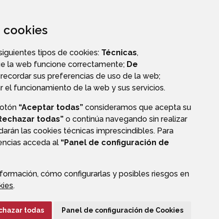
za cookies
 siguientes tipos de cookies:
Técnicas
,
ue la web funcione correctamente;
De
recordar sus preferencias de uso de la web;
r el funcionamiento de la web y sus servicios.
botón
“Aceptar todas”
consideramos que acepta su
Rechazar todas”
o continúa navegando sin realizar
CIÓN DE DATOS
ACCESIBILIDAD
POLÍTICA DE COOKIES
darán las cookies técnicas imprescindibles. Para
rencias acceda al
“Panel de configuración de
ENLACE EXTERNO A
formación, cómo configurarlas y posibles riesgos en
kies
.
chazar todas
Panel de configuración de Cookies