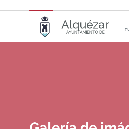
Alquézar
T
AYUNTAMIENTO DE
Galería de im